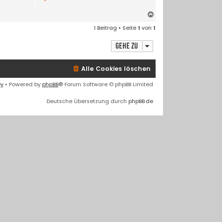
N
a
1 Beitrag • Seite
1
von
1
c
h
Gehe zu
o
b
e
Alle Cookies löschen
n
ey
• Powered by
phpBB
® Forum Software © phpBB Limited
Deutsche Übersetzung durch
phpBB.de