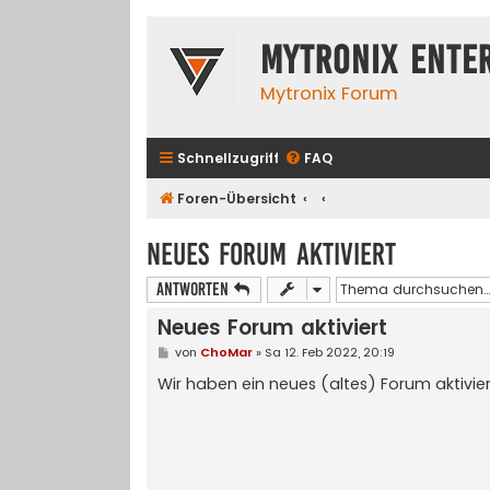
Mytronix Ente
Mytronix Forum
Schnellzugriff
FAQ
Foren-Übersicht
Neues Forum aktiviert
Antworten
Neues Forum aktiviert
B
von
ChoMar
»
Sa 12. Feb 2022, 20:19
e
i
Wir haben ein neues (altes) Forum aktivie
t
r
a
g