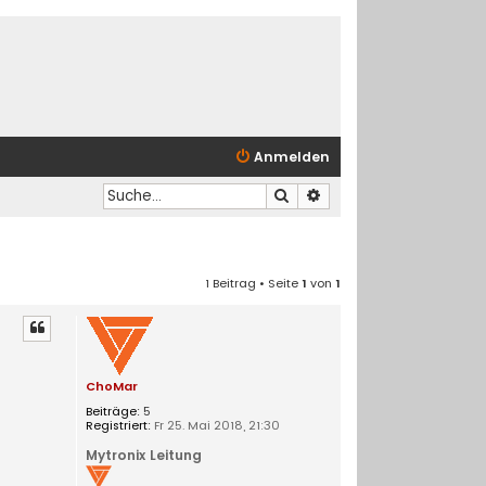
Anmelden
Suche
Erweiterte Suche
1 Beitrag • Seite
1
von
1
ChoMar
Beiträge:
5
Registriert:
Fr 25. Mai 2018, 21:30
Mytronix Leitung