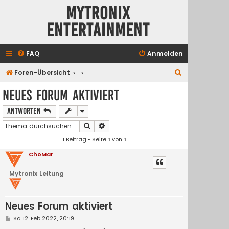
Mytronix
Entertainment
FAQ
Anmelden
S
Foren-Übersicht
u
Neues Forum aktiviert
c
Antworten
h
e
Suche
Erweiterte Suche
1 Beitrag • Seite
1
von
1
ChoMar
Mytronix Leitung
Neues Forum aktiviert
B
Sa 12. Feb 2022, 20:19
e