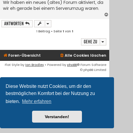
i
Wir haben ein neues (altes) Forum aktiviert, da
t
wir eh gerade bei einem Serverumzug waren.
r
a
N
g
a
Antworten
c
h
1 Beitrag • Seite
1
von
1
o
b
Gehe zu
e
n
Foren-Übersicht
Alle Cookies löschen
Flat Style by
Ian Bradley
• Powered by
phpBB
® Forum Software
© phpBB Limited
Deutsche Übersetzung durch
phpBB.de
Diese Website nutzt Cookies, um dir den
bestmöglichen Komfort bei der Nutzung zu
bieten.
Mehr erfahren
Verstanden!