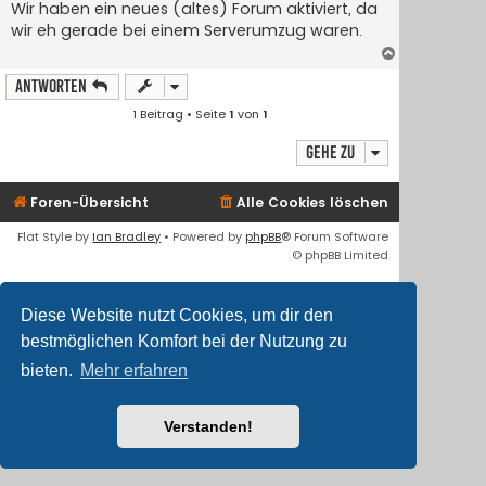
i
Wir haben ein neues (altes) Forum aktiviert, da
t
wir eh gerade bei einem Serverumzug waren.
r
a
N
g
a
Antworten
c
h
1 Beitrag • Seite
1
von
1
o
b
Gehe zu
e
n
Foren-Übersicht
Alle Cookies löschen
Flat Style by
Ian Bradley
• Powered by
phpBB
® Forum Software
© phpBB Limited
Deutsche Übersetzung durch
phpBB.de
Diese Website nutzt Cookies, um dir den
bestmöglichen Komfort bei der Nutzung zu
bieten.
Mehr erfahren
Verstanden!