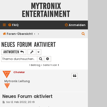
Mytronix
Entertainment
FAQ
Anmelden
S
Foren-Übersicht
u
Neues Forum aktiviert
c
Antworten
h
e
Suche
Erweiterte Suche
1 Beitrag • Seite
1
von
1
ChoMar
Mytronix Leitung
Neues Forum aktiviert
B
Sa 12. Feb 2022, 20:19
e