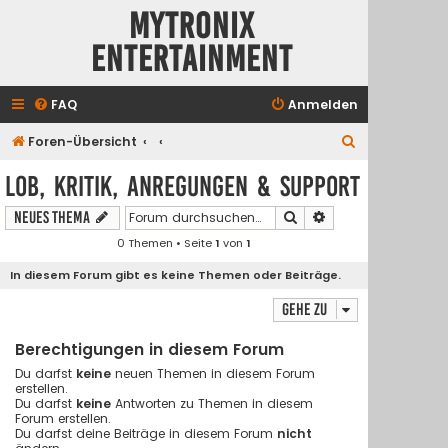
Mytronix
Entertainment
FAQ
Anmelden
S
Foren-Übersicht
u
Lob, Kritik, Anregungen & Support
c
Suche
Erweiterte Suche
Neues Thema
h
0 Themen • Seite
1
von
1
e
In diesem Forum gibt es keine Themen oder Beiträge.
Gehe zu
Berechtigungen in diesem Forum
Du darfst
keine
neuen Themen in diesem Forum
erstellen.
Du darfst
keine
Antworten zu Themen in diesem
Forum erstellen.
Du darfst deine Beiträge in diesem Forum
nicht