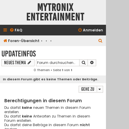
Mytronix
Entertainment
FAQ
Anmelden
S
Foren-Übersicht
u
Updateinfos
c
Suche
Erweiterte Suche
Neues Thema
h
0 Themen • Seite
1
von
1
e
In diesem Forum gibt es keine Themen oder Beiträge.
Gehe zu
Berechtigungen in diesem Forum
Du darfst
keine
neuen Themen in diesem Forum
erstellen.
Du darfst
keine
Antworten zu Themen in diesem
Forum erstellen.
Du darfst deine Beiträge in diesem Forum
nicht