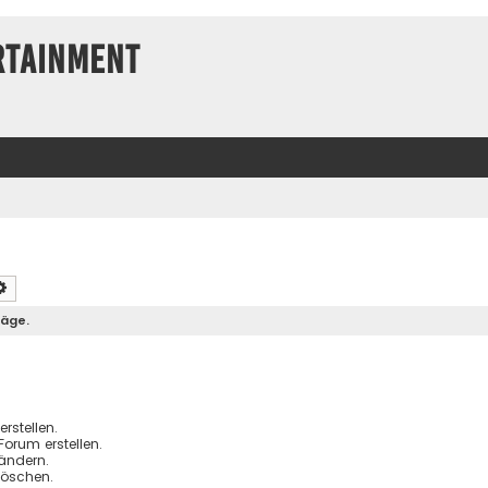
rtainment
che
Erweiterte Suche
räge.
stellen.
orum erstellen.
ändern.
löschen.