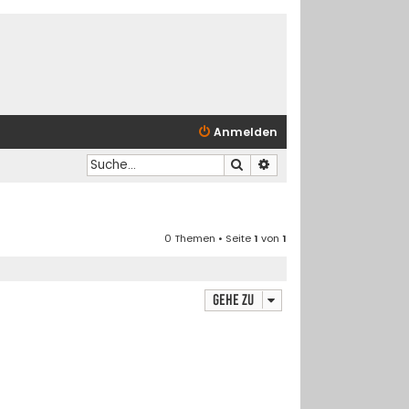
Anmelden
Suche
Erweiterte Suche
0 Themen • Seite
1
von
1
Gehe zu