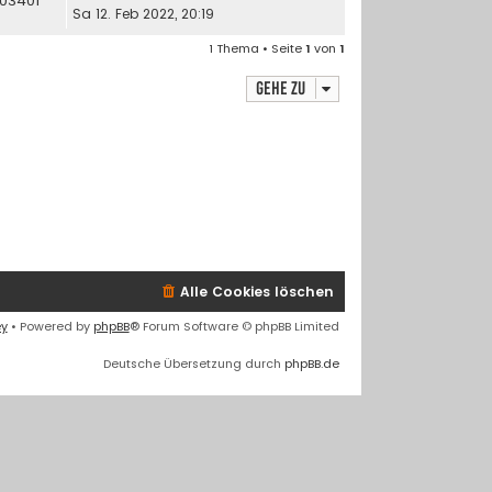
03401
Sa 12. Feb 2022, 20:19
1 Thema • Seite
1
von
1
Gehe zu
Alle Cookies löschen
ey
• Powered by
phpBB
® Forum Software © phpBB Limited
Deutsche Übersetzung durch
phpBB.de