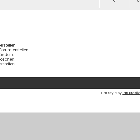
0
8
stellen.
orum erstellen.
ändern.
löschen.
stellen.
Flat Style by
Ian Bradl