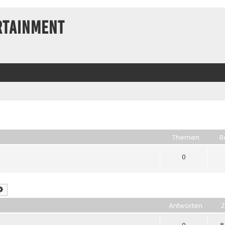
rtainment
Themen
B
0
che
Erweiterte Suche
Antworten
Z