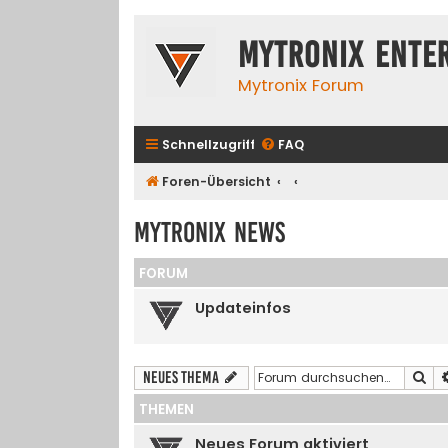
Mytronix Ente
Mytronix Forum
Schnellzugriff
FAQ
Foren-Übersicht
Mytronix News
FORUM
Updateinfos
Su
Neues Thema
THEMEN
Neues Forum aktiviert