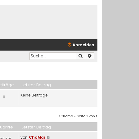
Anmelden
Suche
Erweiterte Suche
eiträge
Letzter Beitrag
Keine Beiträge
0
1 Thema • Seite
1
von
1
ugriffe
Letzter Beitrag
von
ChoMar