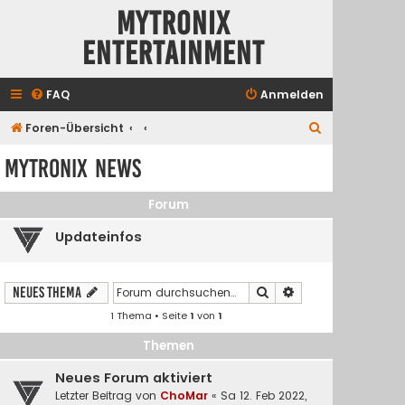
Mytronix
Entertainment
FAQ
Anmelden
S
Foren-Übersicht
u
Mytronix News
c
h
Forum
e
Updateinfos
Suche
Erweiterte Suche
Neues Thema
1 Thema • Seite
1
von
1
Themen
Neues Forum aktiviert
Letzter Beitrag von
ChoMar
«
Sa 12. Feb 2022,