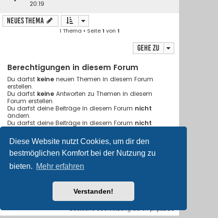
20:19
Neues Thema
1 Thema • Seite
1
von
1
Gehe zu
Berechtigungen in diesem Forum
Du darfst
keine
neuen Themen in diesem Forum
erstellen.
Du darfst
keine
Antworten zu Themen in diesem
Forum erstellen.
Du darfst deine Beiträge in diesem Forum
nicht
ändern.
Du darfst deine Beiträge in diesem Forum
nicht
löschen.
Du darfst
keine
Dateianhänge in diesem Forum
Diese Website nutzt Cookies, um dir den
erstellen.
bestmöglichen Komfort bei der Nutzung zu
bieten.
Mehr erfahren
Foren-Übersicht
Alle Cookies löschen
Flat Style by
Ian Bradley
• Powered by
phpBB
® Forum Software
Verstanden!
© phpBB Limited
Deutsche Übersetzung durch
phpBB.de