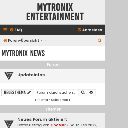
Mytronix
Entertainment
FAQ
Anmelden
S
Foren-Übersicht
u
Mytronix News
c
h
Forum
e
Updateinfos
Suche
Erweiterte Suche
Neues Thema
1 Thema • Seite
1
von
1
Themen
Neues Forum aktiviert
Letzter Beitrag von
ChoMar
«
Sa 12. Feb 2022,