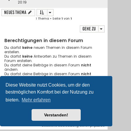
20:19
Neues Thema
1 Thema • Seite
1
von
1
Gehe zu
Berechtigungen in diesem Forum
Du darfst
keine
neuen Themen in diesem Forum
erstellen.
Du darfst
keine
Antworten zu Themen in diesem
Forum erstellen.
Du darfst deine Beiträge in diesem Forum
nicht
ändern.
Du darfst deine Beiträge in diesem Forum
nicht
löschen.
Du darfst
keine
Dateianhänge in diesem Forum
Diese Website nutzt Cookies, um dir den
erstellen.
bestmöglichen Komfort bei der Nutzung zu
bieten.
Mehr erfahren
Foren-Übersicht
Alle Cookies löschen
Flat Style by
Ian Bradley
• Powered by
phpBB
® Forum Software
Verstanden!
© phpBB Limited
Deutsche Übersetzung durch
phpBB.de