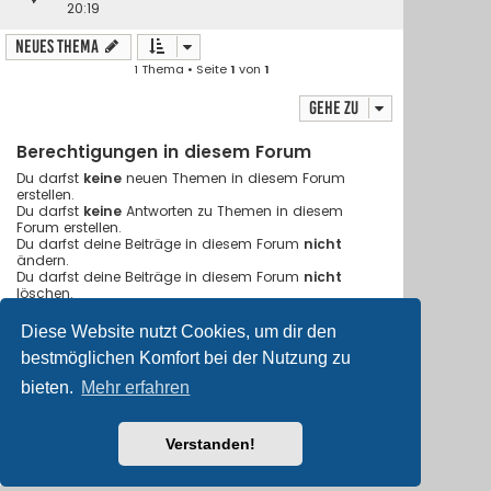
20:19
Neues Thema
1 Thema • Seite
1
von
1
Gehe zu
Berechtigungen in diesem Forum
Du darfst
keine
neuen Themen in diesem Forum
erstellen.
Du darfst
keine
Antworten zu Themen in diesem
Forum erstellen.
Du darfst deine Beiträge in diesem Forum
nicht
ändern.
Du darfst deine Beiträge in diesem Forum
nicht
löschen.
Du darfst
keine
Dateianhänge in diesem Forum
erstellen.
Diese Website nutzt Cookies, um dir den
bestmöglichen Komfort bei der Nutzung zu
Foren-Übersicht
Alle Cookies löschen
bieten.
Mehr erfahren
Flat Style by
Ian Bradley
• Powered by
phpBB
® Forum Software
© phpBB Limited
Verstanden!
Deutsche Übersetzung durch
phpBB.de