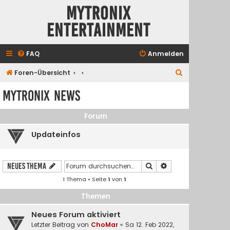
Mytronix
Entertainment
FAQ
Anmelden
S
Foren-Übersicht
u
Mytronix News
c
h
Forum
e
Updateinfos
Suche
Erweiterte Suche
Neues Thema
1 Thema • Seite
1
von
1
Themen
Neues Forum aktiviert
Letzter Beitrag von
ChoMar
«
Sa 12. Feb 2022,