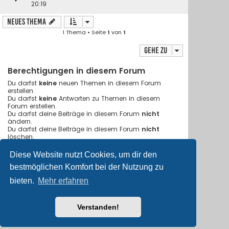
20:19
Neues Thema
1 Thema • Seite
1
von
1
Gehe zu
Berechtigungen in diesem Forum
Du darfst
keine
neuen Themen in diesem Forum
erstellen.
Du darfst
keine
Antworten zu Themen in diesem
Forum erstellen.
Du darfst deine Beiträge in diesem Forum
nicht
ändern.
Du darfst deine Beiträge in diesem Forum
nicht
löschen.
Du darfst
keine
Dateianhänge in diesem Forum
erstellen.
Diese Website nutzt Cookies, um dir den
bestmöglichen Komfort bei der Nutzung zu
Foren-Übersicht
Alle Cookies löschen
bieten.
Mehr erfahren
Flat Style by
Ian Bradley
• Powered by
phpBB
® Forum Software
© phpBB Limited
Verstanden!
Deutsche Übersetzung durch
phpBB.de