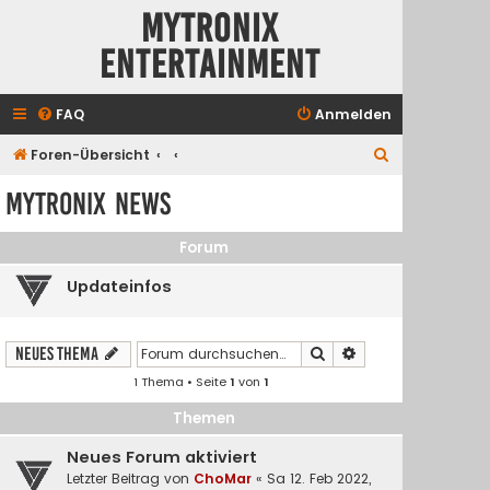
Mytronix
Entertainment
FAQ
Anmelden
S
Foren-Übersicht
u
Mytronix News
c
h
Forum
e
Updateinfos
Suche
Erweiterte Suche
Neues Thema
1 Thema • Seite
1
von
1
Themen
Neues Forum aktiviert
Letzter Beitrag von
ChoMar
«
Sa 12. Feb 2022,