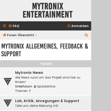
Mytronix
Entertainment
FAQ
Anmelden
S
Foren-Übersicht
u
Mytronix Allgemeines, Feedback &
c
Support
h
e
Forum
Mytronix News
Alle News rund um das Projekt sind hier zu
finden!
Unterforum:
Updateinfos
Themen:
1
Lob, Kritik, Anregungen & Support
Teile uns deine Meinung mit.