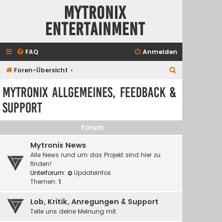
Mytronix
Entertainment
FAQ
Anmelden
S
Foren-Übersicht
u
Mytronix Allgemeines, Feedback &
c
Support
h
e
Forum
Mytronix News
Alle News rund um das Projekt sind hier zu
finden!
Unterforum:
Updateinfos
Themen:
1
Lob, Kritik, Anregungen & Support
Teile uns deine Meinung mit.