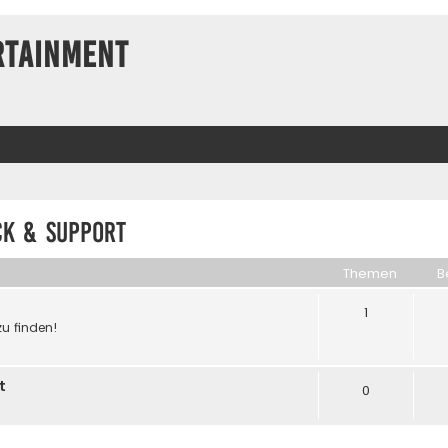
rtainment
ck & Support
Themen
B
1
zu finden!
t
0