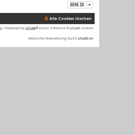
r
Gehe zu
B
e
i
Alle Cookies löschen
t
r
ey
• Powered by
phpBB
® Forum Software © phpBB Limited
a
Deutsche Übersetzung durch
g
phpBB.de