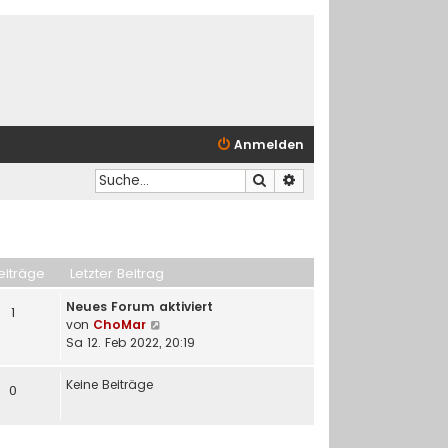
Anmelden
Suche
Erweiterte Suche
eiträge
Letzter Beitrag
Neues Forum aktiviert
1
N
von
ChoMar
e
Sa 12. Feb 2022, 20:19
u
e
Keine Beiträge
0
s
t
e