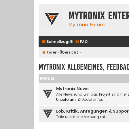
Mytronix Ente
Mytronix Forum
Schnellzugriff
FAQ
Foren-Übersicht
Mytronix Allgemeines, Feedba
FORUM
Mytronix News
Alle News rund um das Projekt sind hier 
Unterforum:
Updateinfos
Lob, Kritik, Anregungen & Suppor
Teile uns deine Meinung mit.