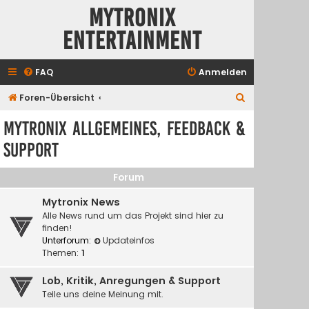
Mytronix
Entertainment
FAQ
Anmelden
S
Foren-Übersicht
u
Mytronix Allgemeines, Feedback &
c
Support
h
e
Forum
Mytronix News
Alle News rund um das Projekt sind hier zu
finden!
Unterforum:
Updateinfos
Themen:
1
Lob, Kritik, Anregungen & Support
Teile uns deine Meinung mit.