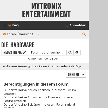
Mytronix
Entertainment
FAQ
Anmelden
S
Foren-Übersicht
u
Die Hardware
c
Suche
Erweiterte Suche
Neues Thema
h
0 Themen • Seite
1
von
1
e
In diesem Forum gibt es keine Themen oder Beiträge.
Gehe zu
Berechtigungen in diesem Forum
Du darfst
keine
neuen Themen in diesem Forum
erstellen.
Du darfst
keine
Antworten zu Themen in diesem
Forum erstellen.
Du darfst deine Beiträge in diesem Forum
nicht