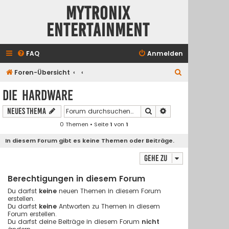
Mytronix
Entertainment
FAQ
Anmelden
S
Foren-Übersicht
u
Die Hardware
c
Suche
Erweiterte Suche
Neues Thema
h
0 Themen • Seite
1
von
1
e
In diesem Forum gibt es keine Themen oder Beiträge.
Gehe zu
Berechtigungen in diesem Forum
Du darfst
keine
neuen Themen in diesem Forum
erstellen.
Du darfst
keine
Antworten zu Themen in diesem
Forum erstellen.
Du darfst deine Beiträge in diesem Forum
nicht