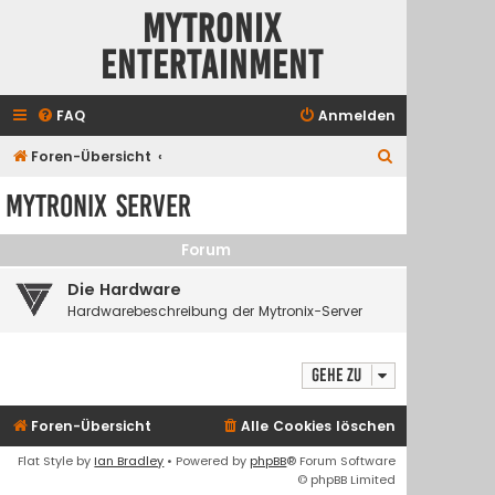
Mytronix
Entertainment
FAQ
Anmelden
S
Foren-Übersicht
u
Mytronix Server
c
h
Forum
e
Die Hardware
Hardwarebeschreibung der Mytronix-Server
Gehe zu
Foren-Übersicht
Alle Cookies löschen
Flat Style by
Ian Bradley
• Powered by
phpBB
® Forum Software
© phpBB Limited