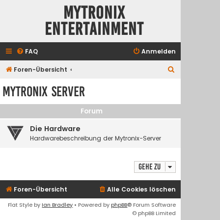
Mytronix
Entertainment
FAQ
Anmelden
S
Foren-Übersicht
u
Mytronix Server
c
h
Forum
e
Die Hardware
Hardwarebeschreibung der Mytronix-Server
Gehe zu
Foren-Übersicht
Alle Cookies löschen
Flat Style by
Ian Bradley
• Powered by
phpBB
® Forum Software
© phpBB Limited