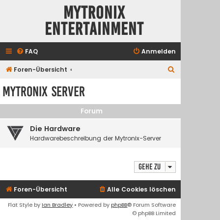
Mytronix
Entertainment
FAQ
Anmelden
S
Foren-Übersicht
u
Mytronix Server
c
h
Forum
e
Die Hardware
Hardwarebeschreibung der Mytronix-Server
Gehe zu
Foren-Übersicht
Alle Cookies löschen
Flat Style by
Ian Bradley
• Powered by
phpBB
® Forum Software
© phpBB Limited