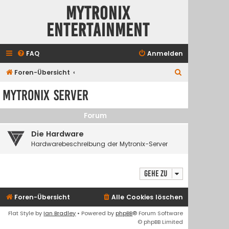
Mytronix
Entertainment
FAQ
Anmelden
S
Foren-Übersicht
u
Mytronix Server
c
h
Forum
e
Die Hardware
Hardwarebeschreibung der Mytronix-Server
Gehe zu
Foren-Übersicht
Alle Cookies löschen
Flat Style by
Ian Bradley
• Powered by
phpBB
® Forum Software
© phpBB Limited