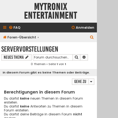
Mytronix
Entertainment
FAQ
Anmelden
S
Foren-Übersicht
u
Servervorstellungen
c
Suche
Erweiterte Suche
Neues Thema
h
0 Themen • Seite
1
von
1
e
In diesem Forum gibt es keine Themen oder Beiträge.
Gehe zu
Berechtigungen in diesem Forum
Du darfst
keine
neuen Themen in diesem Forum
erstellen.
Du darfst
keine
Antworten zu Themen in diesem
Forum erstellen.
Du darfst deine Beiträge in diesem Forum
nicht