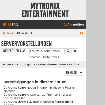
Mytronix
Entertainment
FAQ
Anmelden
S
Foren-Übersicht
u
Servervorstellungen
c
Suche
Erweiterte Suche
Neues Thema
h
0 Themen • Seite
1
von
1
e
In diesem Forum gibt es keine Themen oder Beiträge.
Gehe zu
Berechtigungen in diesem Forum
Du darfst
keine
neuen Themen in diesem Forum
erstellen.
Du darfst
keine
Antworten zu Themen in diesem
Forum erstellen.
Du darfst deine Beiträge in diesem Forum
nicht