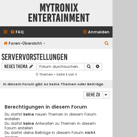
Mytronix
Entertainment
FAQ
Anmelden
S
Foren-Übersicht
u
Servervorstellungen
c
Suche
Erweiterte Suche
Neues Thema
h
0 Themen • Seite
1
von
1
e
In diesem Forum gibt es keine Themen oder Beiträge.
Gehe zu
Berechtigungen in diesem Forum
Du darfst
keine
neuen Themen in diesem Forum
erstellen.
Du darfst
keine
Antworten zu Themen in diesem
Forum erstellen.
Du darfst deine Beiträge in diesem Forum
nicht