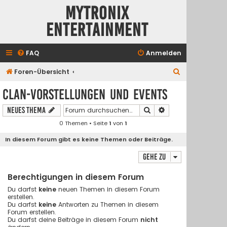
Mytronix
Entertainment
FAQ
Anmelden
S
Foren-Übersicht
u
Clan-Vorstellungen und Events
c
Suche
Erweiterte Suche
Neues Thema
h
0 Themen • Seite
1
von
1
e
In diesem Forum gibt es keine Themen oder Beiträge.
Gehe zu
Berechtigungen in diesem Forum
Du darfst
keine
neuen Themen in diesem Forum
erstellen.
Du darfst
keine
Antworten zu Themen in diesem
Forum erstellen.
Du darfst deine Beiträge in diesem Forum
nicht