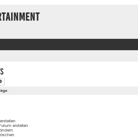
rtainment
ts
che
Erweiterte Suche
räge.
stellen.
orum erstellen.
ändern.
löschen.