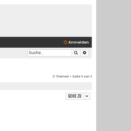
Anmelden
Suche
Erweiterte Suche
0 Themen • Seite
1
von
1
Gehe zu