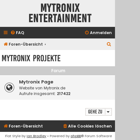
Mytronix
Entertainment
FAQ
Anmelden
S
Foren-Übersicht
u
Mytronix Projekte
c
h
Forum
e
Mytronix Page
Website von Mytronix.de
Aufrufe insgesamt:
217422
Gehe zu
Foren-Übersicht
Alle Cookies löschen
Flat Style by
Ian Bradley
• Powered by
phpBB
® Forum Software