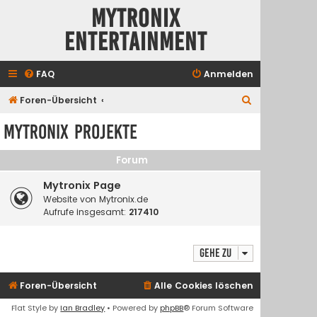
Mytronix
Entertainment
FAQ
Anmelden
S
Foren-Übersicht
u
Mytronix Projekte
c
h
Forum
e
Mytronix Page
Website von Mytronix.de
Aufrufe insgesamt:
217410
Gehe zu
Foren-Übersicht
Alle Cookies löschen
Flat Style by
Ian Bradley
• Powered by
phpBB
® Forum Software