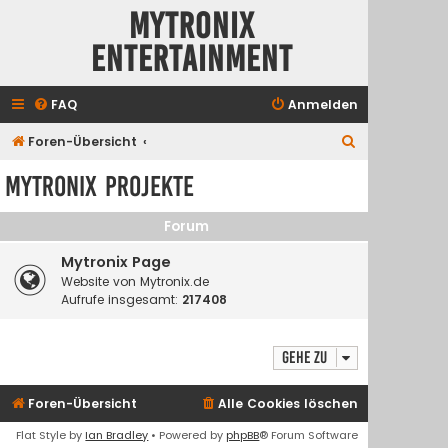
Mytronix
Entertainment
FAQ
Anmelden
S
Foren-Übersicht
u
Mytronix Projekte
c
h
Forum
e
Mytronix Page
Website von Mytronix.de
Aufrufe insgesamt:
217408
Gehe zu
Foren-Übersicht
Alle Cookies löschen
Flat Style by
Ian Bradley
• Powered by
phpBB
® Forum Software