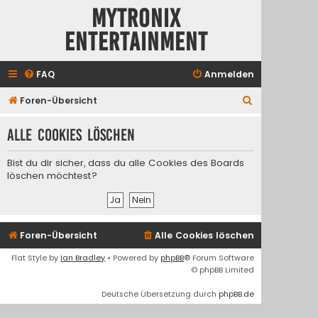
Mytronix
Entertainment
FAQ
Anmelden
S
Foren-Übersicht
u
Alle Cookies löschen
c
h
Bist du dir sicher, dass du alle Cookies des Boards
e
löschen möchtest?
Foren-Übersicht
Alle Cookies löschen
Flat Style by
Ian Bradley
• Powered by
phpBB
® Forum Software
© phpBB Limited
Deutsche Übersetzung durch
phpBB.de