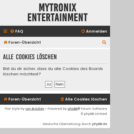
Mytronix
Entertainment
FAQ
Anmelden
S
Foren-Übersicht
u
Alle Cookies löschen
c
h
Bist du dir sicher, dass du alle Cookies des Boards
e
löschen möchtest?
Foren-Übersicht
Alle Cookies löschen
Flat Style by
Ian Bradley
• Powered by
phpBB
® Forum Software
© phpBB Limited
Deutsche Übersetzung durch
phpBB.de