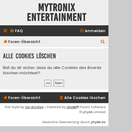
Mytronix
Entertainment
FAQ
Anmelden
S
Foren-Übersicht
u
Alle Cookies löschen
c
h
Bist du dir sicher, dass du alle Cookies des Boards
e
löschen möchtest?
Foren-Übersicht
Alle Cookies löschen
Flat Style by
Ian Bradley
• Powered by
phpBB
® Forum Software
© phpBB Limited
Deutsche Übersetzung durch
phpBB.de