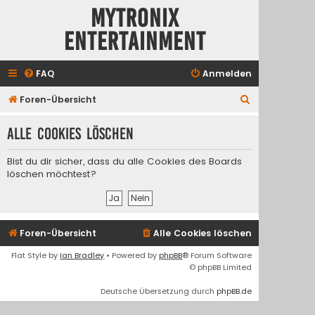
Mytronix
Entertainment
FAQ
Anmelden
S
Foren-Übersicht
u
Alle Cookies löschen
c
h
Bist du dir sicher, dass du alle Cookies des Boards
e
löschen möchtest?
Foren-Übersicht
Alle Cookies löschen
Flat Style by
Ian Bradley
• Powered by
phpBB
® Forum Software
© phpBB Limited
Deutsche Übersetzung durch
phpBB.de