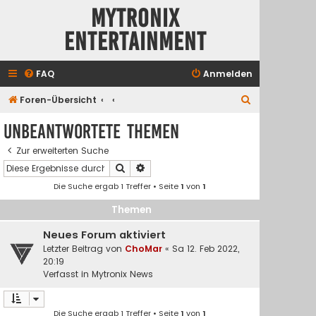
Mytronix
Entertainment
FAQ
Anmelden
S
Foren-Übersicht
u
Unbeantwortete Themen
c
Zur erweiterten Suche
h
Suche
Erweiterte Suche
e
Die Suche ergab 1 Treffer • Seite
1
von
1
Themen
Neues Forum aktiviert
Letzter Beitrag von
ChoMar
«
Sa 12. Feb 2022,
20:19
Verfasst in
Mytronix News
Die Suche ergab 1 Treffer • Seite
1
von
1