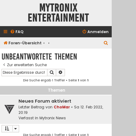
Mytronix
Entertainment
FAQ
Anmelden
S
Foren-Übersicht
u
Unbeantwortete Themen
c
Zur erweiterten Suche
h
Suche
Erweiterte Suche
e
Die Suche ergab 1 Treffer • Seite
1
von
1
Themen
Neues Forum aktiviert
Letzter Beitrag von
ChoMar
«
Sa 12. Feb 2022,
20:19
Verfasst in
Mytronix News
Die Suche ergab 1 Treffer • Seite
1
von
1