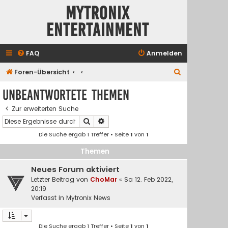
Mytronix
Entertainment
FAQ
Anmelden
S
Foren-Übersicht
u
Unbeantwortete Themen
c
Zur erweiterten Suche
h
Suche
Erweiterte Suche
e
Die Suche ergab 1 Treffer • Seite
1
von
1
Themen
Neues Forum aktiviert
Letzter Beitrag von
ChoMar
«
Sa 12. Feb 2022,
20:19
Verfasst in
Mytronix News
Die Suche ergab 1 Treffer • Seite
1
von
1