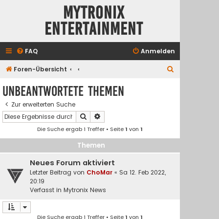
Mytronix
Entertainment
FAQ
Anmelden
S
Foren-Übersicht
u
Unbeantwortete Themen
c
Zur erweiterten Suche
h
Suche
Erweiterte Suche
e
Die Suche ergab 1 Treffer • Seite
1
von
1
Themen
Neues Forum aktiviert
Letzter Beitrag von
ChoMar
«
Sa 12. Feb 2022,
20:19
Verfasst in
Mytronix News
Die Suche ergab 1 Treffer • Seite
1
von
1