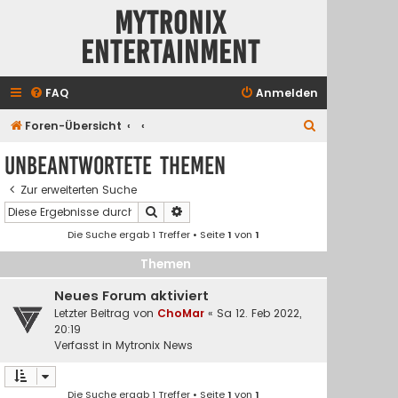
Mytronix
Entertainment
FAQ
Anmelden
S
Foren-Übersicht
u
Unbeantwortete Themen
c
Zur erweiterten Suche
h
Suche
Erweiterte Suche
e
Die Suche ergab 1 Treffer • Seite
1
von
1
Themen
Neues Forum aktiviert
Letzter Beitrag von
ChoMar
«
Sa 12. Feb 2022,
20:19
Verfasst in
Mytronix News
Die Suche ergab 1 Treffer • Seite
1
von
1