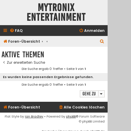
Mytronix
Entertainment
FAQ
Anmelden
S
Foren-Übersicht
u
Aktive Themen
c
Zur erweiterten Suche
h
Die Suche ergab 0 Treffer • Seite
1
von
1
e
Es wurden keine passenden Ergebnisse gefunden.
Die Suche ergab 0 Treffer • Seite
1
von
1
Gehe zu
Foren-Übersicht
Alle Cookies löschen
Flat Style by
Ian Bradley
• Powered by
phpBB
® Forum Software
© phpBB Limited