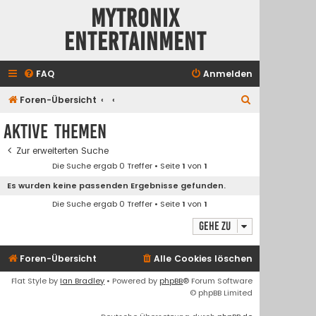
Mytronix
Entertainment
FAQ
Anmelden
S
Foren-Übersicht
u
Aktive Themen
c
Zur erweiterten Suche
h
Die Suche ergab 0 Treffer • Seite
1
von
1
e
Es wurden keine passenden Ergebnisse gefunden.
Die Suche ergab 0 Treffer • Seite
1
von
1
Gehe zu
Foren-Übersicht
Alle Cookies löschen
Flat Style by
Ian Bradley
• Powered by
phpBB
® Forum Software
© phpBB Limited