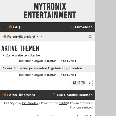
Mytronix
Entertainment
FAQ
Anmelden
S
Foren-Übersicht
u
Aktive Themen
c
Zur erweiterten Suche
h
Die Suche ergab 0 Treffer • Seite
1
von
1
e
Es wurden keine passenden Ergebnisse gefunden.
Die Suche ergab 0 Treffer • Seite
1
von
1
Gehe zu
Foren-Übersicht
Alle Cookies löschen
Flat Style by
Ian Bradley
• Powered by
phpBB
® Forum Software
© phpBB Limited