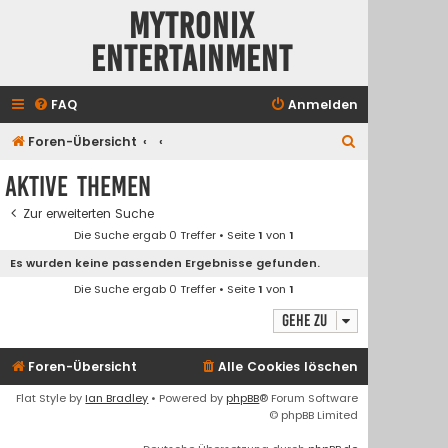
Mytronix
Entertainment
FAQ
Anmelden
S
Foren-Übersicht
u
Aktive Themen
c
Zur erweiterten Suche
h
Die Suche ergab 0 Treffer • Seite
1
von
1
e
Es wurden keine passenden Ergebnisse gefunden.
Die Suche ergab 0 Treffer • Seite
1
von
1
Gehe zu
Foren-Übersicht
Alle Cookies löschen
Flat Style by
Ian Bradley
• Powered by
phpBB
® Forum Software
© phpBB Limited