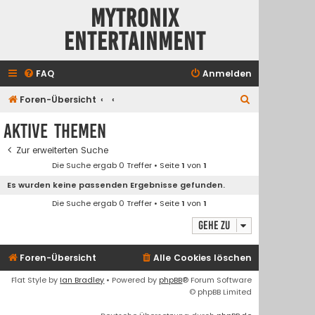
Mytronix
Entertainment
FAQ
Anmelden
S
Foren-Übersicht
u
Aktive Themen
c
Zur erweiterten Suche
h
Die Suche ergab 0 Treffer • Seite
1
von
1
e
Es wurden keine passenden Ergebnisse gefunden.
Die Suche ergab 0 Treffer • Seite
1
von
1
Gehe zu
Foren-Übersicht
Alle Cookies löschen
Flat Style by
Ian Bradley
• Powered by
phpBB
® Forum Software
© phpBB Limited