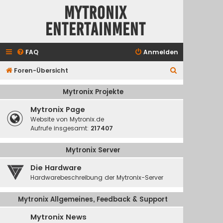
Mytronix
Entertainment
FAQ
Anmelden
S
Foren-Übersicht
u
Mytronix Projekte
c
Mytronix Page
h
Website von Mytronix.de
e
Aufrufe insgesamt:
217407
Mytronix Server
Die Hardware
Hardwarebeschreibung der Mytronix-Server
Mytronix Allgemeines, Feedback & Support
Mytronix News