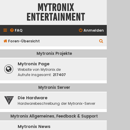
Mytronix
Entertainment
FAQ
Anmelden
S
Foren-Übersicht
u
Mytronix Projekte
c
Mytronix Page
h
Website von Mytronix.de
e
Aufrufe insgesamt:
217407
Mytronix Server
Die Hardware
Hardwarebeschreibung der Mytronix-Server
Mytronix Allgemeines, Feedback & Support
Mytronix News