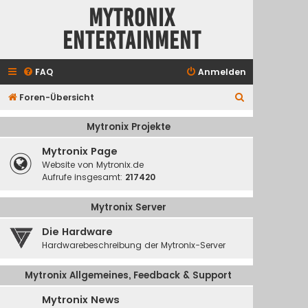
Mytronix
Entertainment
FAQ
Anmelden
S
Foren-Übersicht
u
Mytronix Projekte
c
Mytronix Page
h
Website von Mytronix.de
e
Aufrufe insgesamt:
217420
Mytronix Server
Die Hardware
Hardwarebeschreibung der Mytronix-Server
Mytronix Allgemeines, Feedback & Support
Mytronix News